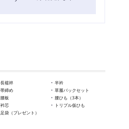
長襦袢
半衿
帯締め
草履バックセット
腰板
腰ひも（3本）
衿芯
トリプル仮ひも
足袋（プレゼント）