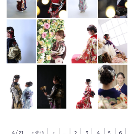
4 / 21
« 先頭
«
...
2
3
4
5
6